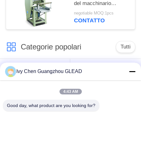
del macchinario
automatico di
negotiable MOQ:1pcs
trasformazione dei
CONTATTO
prodotti alimentari
Categorie popolari
Tutti
Attrezzatura di
Cucina che cucina
Ivy Chen Guangzhou GLEAD
cottura commerciale
attrezzatura
4:43 AM
Macchinario di
Ristorante che
trasformazione dei
cucina attrezzatura
Good day, what product are you looking for?
prodotti alimentari
Attrezzatura
Linea di produzione
commerciale di
della panetteria