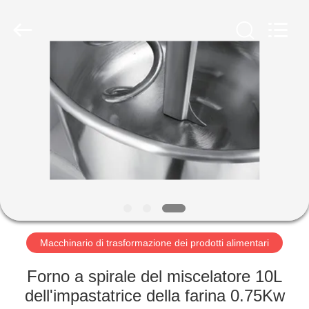
Guangzhou
Glead
Kitchen
Equipment
Co.,
Ltd..
All
Rights
CASA.
Reserved.
PRODOTTI
VIDEO
SPETTACOLO
VR
Macchinario di trasformazione dei prodotti alimentari
SU
Forno a spirale del miscelatore 10L
DI
dell'impastatrice della farina 0.75Kw