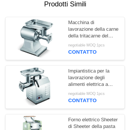
Prodotti Simili
MAPPA
DEL
Macchina di
SITO
lavorazione della carne
della tritacarne del
macchinario di
negotiable MOQ:1pcs
PRIVACY
trasformazione dei
CONTATTO
prodotti alimentari
POLICY
dell'acciaio inossidabile
Impiantistica per la
lavorazione degli
alimenti elettrica a
macchina dell'acciaio
negotiable MOQ:1pcs
inossidabile della
CONTATTO
tritacarne della
tritacarne
Forno elettrico Sheeter
di Sheeter della pasta