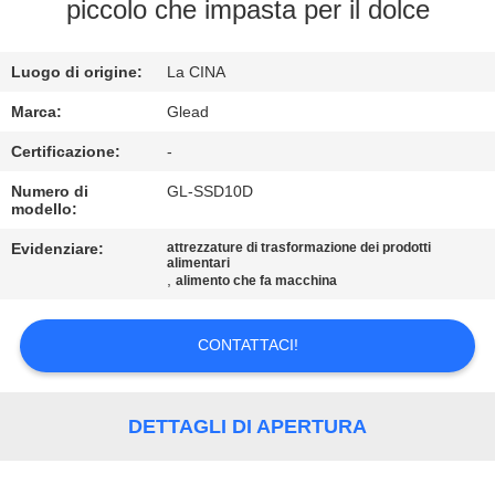
NOI
piccolo che impasta per il dolce
VISITA
Luogo di origine:
La CINA
ALLA
Marca:
Glead
FABBRICA
Certificazione:
-
Numero di
GL-SSD10D
modello:
CONTROLLO
DELLA
Evidenziare:
attrezzature di trasformazione dei prodotti
alimentari
,
alimento che fa macchina
QUALITÀ
CONTATTACI!
NOTIZIE
CHIEDI UN
DETTAGLI DI APERTURA
PREVENTIVO