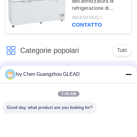
dell'attrezzatura di
refrigerazione di
grande capacità per
680-$700 MOQ:1
conservazione
CONTATTO
frigorifera della cucina
Categorie popolari
Tutti
Attrezzatura di
Cucina che cucina
Ivy Chen Guangzhou GLEAD
cottura commerciale
attrezzatura
7:36 AM
Macchinario di
Ristorante che
trasformazione dei
cucina attrezzatura
Good day, what product are you looking for?
prodotti alimentari
Attrezzatura
Linea di produzione
commerciale di