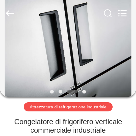
Guangzhou
Glead
Kitchen
Equipment
Co.,
Ltd..
All
Rights
CASA.
Reserved.
PRODOTTI
VIDEO
SPETTACOLO
VR
Attrezzatura di refrigerazione industriale
SU
Congelatore di frigorifero verticale
DI
commerciale industriale