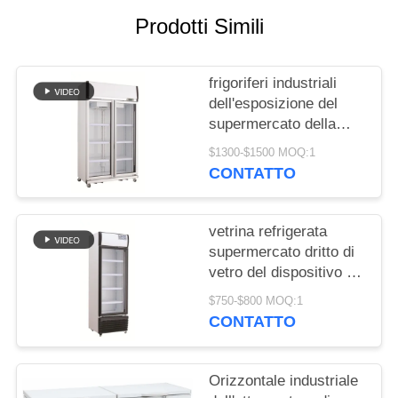
Prodotti Simili
MAPPA
DEL
frigoriferi industriali
SITO
dell'esposizione del
supermercato della
PRIVACY
bevanda
$1300-$1500 MOQ:1
dell'attrezzatura di
CONTATTO
POLICY
refrigerazione 980L
dritti
vetrina refrigerata
supermercato dritto di
vetro del dispositivo di
raffreddamento
$750-$800 MOQ:1
dell'esposizione della
CONTATTO
bevanda della porta
465L
Orizzontale industriale