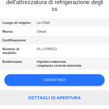
NOI
dell'attrezzatura di refrigerazione degli
ss
VISITA
Luogo di origine:
La CINA
ALLA
FABBRICA
Marca:
Glead
Certificazione:
-
CONTROLLO
Numero di
GL-LF050C2
modello:
DELLA
Evidenziare:
,
frigorifero industriale
QUALITÀ
congelatore verticale industriale
NOTIZIE
CONTATTACI!
CHIEDI UN
DETTAGLI DI APERTURA
PREVENTIVO