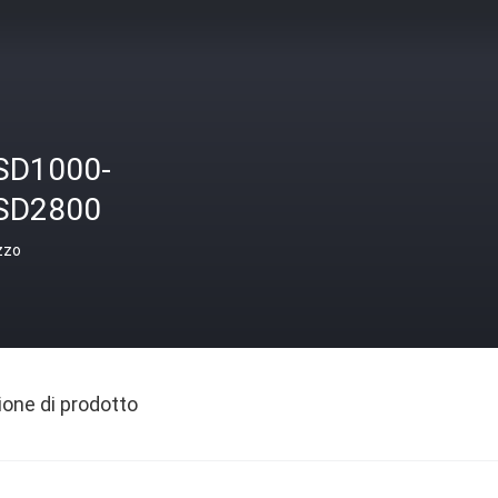
SD1000-
SD2800
zzo
ione di prodotto