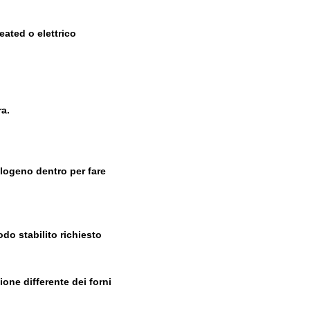
eated o elettrico
ra.
'alogeno dentro per fare
do stabilito richiesto
one differente dei forni