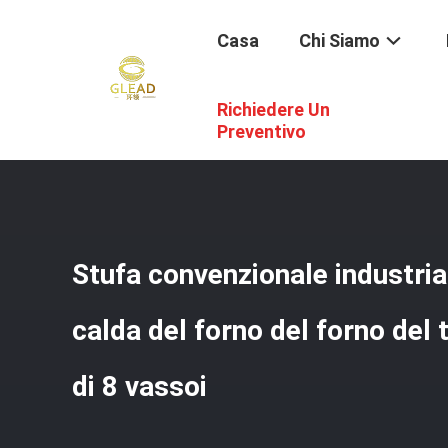
Casa
Chi Siamo
Richiedere Un
Casa
/
Prodotti
/
Forno Commerciale Di Cottura
/
Stufa C
Preventivo
Stufa convenzionale industrial
calda del forno del forno del
di 8 vassoi