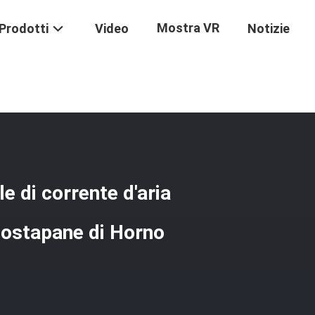
Mostra VR
Prodotti
Video
Notizie
onvenzionale Industriale Di Corrente D'aria Calda Del Forno Del Forno 
e di corrente d'aria
 tostapane di Horno