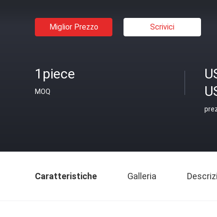
Miglior Prezzo
Scrivici
1piece
U
U
MOQ
pre
Caratteristiche
Galleria
Descriz