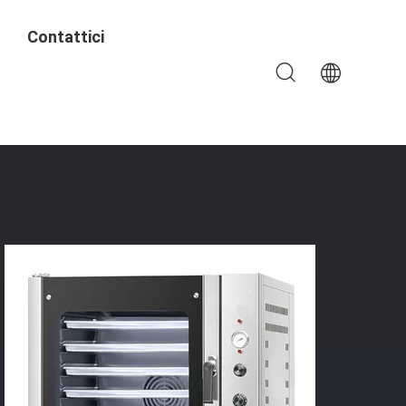
Contattici
Del Tostapane Di Horno Di 8 Vassoi