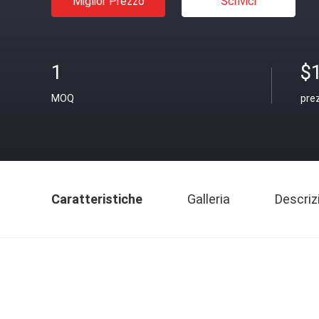
Miglior Prezzo
Scrivici
1
$
MOQ
pre
Caratteristiche
Galleria
Descriz