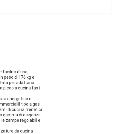
 facilità d'uso,
un peso di 176 kg e
ata per adattarsi
na piccola cucina fast
vista energetico e
mercialiIl tipo a gas
ti di cucina frenetici.
asta gamma di esigenze
 le zampe regolabili e
ezzature da cucina