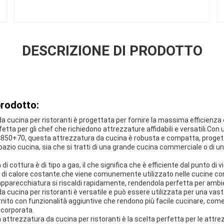
DESCRIZIONE DI PRODOTTO
prodotto:
a cucina per ristoranti è progettata per fornire la massima efficienza e
etta per gli chef che richiedono attrezzature affidabili e versatili.Con 
850+70, questa attrezzatura da cucina è robusta e compatta, progett
pazio cucina, sia che si tratti di una grande cucina commerciale o di u
 cottura è di tipo a gas, il che significa che è efficiente dal punto di 
 di calore costante.che viene comunemente utilizzato nelle cucine com
'apparecchiatura si riscaldi rapidamente, rendendola perfetta per ambien
a cucina per ristoranti è versatile e può essere utilizzata per una v
rnito con funzionalità aggiuntive che rendono più facile cucinare, come
ncorporata.
 attrezzatura da cucina per ristoranti è la scelta perfetta per le attr