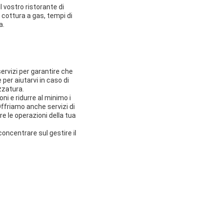
l vostro ristorante di
 cottura a gas, tempi di
a.
ervizi per garantire che
per aiutarvi in caso di
zzatura.
ni e ridurre al minimo i
ffriamo anche servizi di
e le operazioni della tua
 concentrare sul gestire il