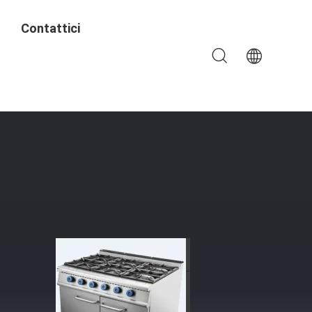
Contattici
/5.66Kg/h Consumo Di Gas