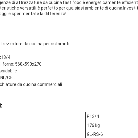
igenze di attrezzature da cucina fast food.è energeticamente efficien
ristiche versatili, è perfetto per qualsiasi ambiente di cucina.Investi
oggi e sperimentate la differenza!
trezzature da cucina per ristoranti
R13/4
el forno: 568x590x270
ssidabile
 GNL/GPL
chiature da cucina commerciali
:
R13/4
176 kg
GL-RS-6