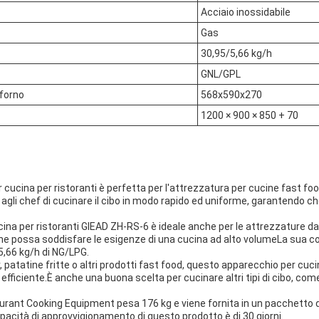
Acciaio inossidabile
Gas
30,95/5,66 kg/h
GNL/GPL
 forno
568x590x270
1200 × 900 × 850 + 70
cucina per ristoranti è perfetta per l'attrezzatura per cucine fast foo
gli chef di cucinare il cibo in modo rapido ed uniforme, garantendo che i
ina per ristoranti GlEAD ZH-RS-6 è ideale anche per le attrezzature d
he possa soddisfare le esigenze di una cucina ad alto volumeLa sua c
,66 kg/h di NG/LPG.
patatine fritte o altri prodotti fast food, questo apparecchio per cucina
efficiente.È anche una buona scelta per cucinare altri tipi di cibo, com
rant Cooking Equipment pesa 176 kg e viene fornita in un pacchetto d
cità di approvvigionamento di questo prodotto è di 30 giorni.