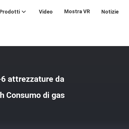
Mostra VR
Prodotti
Video
Notizie
n Acciaio Inossidabile GL-RS-6 Attrezzature Da Cottura NG/LPG 3.95
-6 attrezzature da
/h Consumo di gas