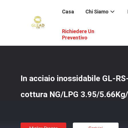
Casa
Chi Siamo
Richiedere Un
Casa
/
Prodotti
/
Ristorante Che Cucina Attrezzatura
/
I
Preventivo
In acciaio inossidabile GL-RS
cottura NG/LPG 3.95/5.66Kg