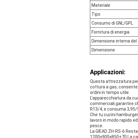
Materiale
Tipo
Consumo di GNL/GPL
Fornitura di energia
Dimensione interna del
Dimensione
Applicazioni:
Questa attrezzatura per 
cottura a gas, consente a
ordini in tempo utile.
L'apparecchiatura da cuc
commerciali.garantire c
R13/4, e consuma 3,95/5
Che tu cucini hamburger, 
lavoro in modo rapido ed 
pesce.
La GlEAD ZH-RS-6 Restau
1200×900×850+70.La capa