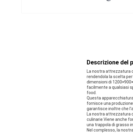
Descrizione del 
La nostra attrezzatura d
rendendola la scelta perf
dimensioni di 1200×900×
facilmente a qualsiasi s
food.
Questa apparecchiatura di
fornisce una produzione
garantisce inoltre che l
La nostra attrezzatura d
culinarie.Viene anche fo
una trappola di grasso i
Nel complesso, la nostra