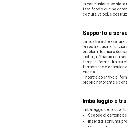
In conclusione, se siete a
fast food o cucina comme
cottura veloci, e costruz
Supporto e serviz
La nostra attrezzatura d
la vostra cucina funzioni
problemi tecnici o doma
Inoltre, offriamo una ser
tempi di fermo, tra cui 
formazione e consulenza 
cucina.
Il nostro obiettivo e' for
proprio ristorante e conse
Imballaggio e tr
Imballaggio del prodotto
Scatole di cartone p
Inserti di schiuma pr